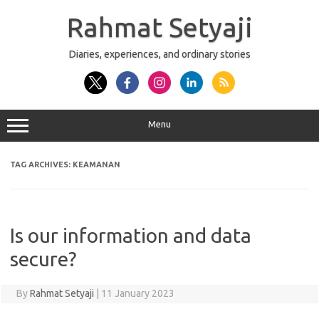
Skip
to
Rahmat Setyaji
content
Diaries, experiences, and ordinary stories
Menu
TAG ARCHIVES:
KEAMANAN
Is our information and data
secure?
By
Rahmat Setyaji
|
11 January 2023