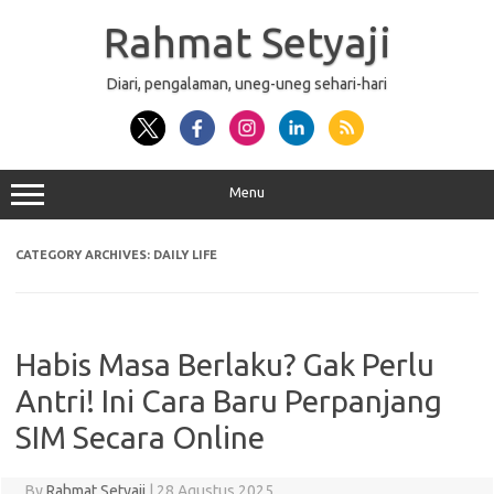
Skip
to
Rahmat Setyaji
content
Diari, pengalaman, uneg-uneg sehari-hari
Menu
CATEGORY ARCHIVES:
DAILY LIFE
Habis Masa Berlaku? Gak Perlu
Antri! Ini Cara Baru Perpanjang
SIM Secara Online
By
Rahmat Setyaji
|
28 Agustus 2025