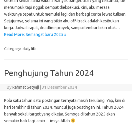
setelah sekian lama vakum. Banyak banget draft yang tertunda, ide
menumpuk tapi nggak sempat dieksekusi. Kini, aku merasa
waktunya tepat untuk memulai lagi dan berbagi cerita lewat tulisan.
Sejujurnya, selama ini yang bikin aku off-track adalah kesibukan
kerja. Jadwal rapat, deadline proyek, sampai lembur bikin otak…
Read More: Semangat baru 2025 »
Category:
daily life
Penghujung Tahun 2024
By
Rahmat Setyaji
|
31 Desember 2024
Pola satu tahun satu postingan ternyata masih terulang. Yap, kini di
hari terakhir di tahun 2024, muncul juga postingan ini. Tahun 2024
banyak sekali target yang dikejar. Semoga di tahun 2025 akan
semakin baik lagi, amin….insya Allah