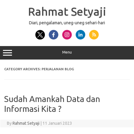
Skip
to
Rahmat Setyaji
content
Diari, pengalaman, uneg-uneg sehari-hari
Menu
CATEGORY ARCHIVES:
PERJALANAN BLOG
Sudah Amankah Data dan
Informasi Kita ?
By
Rahmat Setyaji
|
11 Januari 2023