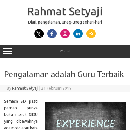
Skip
to
Rahmat Setyaji
content
Diari, pengalaman, uneg-uneg sehari-hari
Menu
Pengalaman adalah Guru Terbaik
By
Rahmat Setyaji
|
21 Februari 2019
Semasa SD, pasti
pernah punya
buku merek SIDU
yang dibawahnya
ada moto atau kata