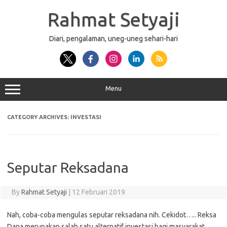
Skip
to
Rahmat Setyaji
content
Diari, pengalaman, uneg-uneg sehari-hari
Menu
CATEGORY ARCHIVES:
INVESTASI
Seputar Reksadana
By
Rahmat Setyaji
|
12 Februari 2019
Nah, coba-coba mengulas seputar reksadana nih. Cekidot….. Reksa
Dana merupakan salah satu alternatif investasi bagi masyarakat